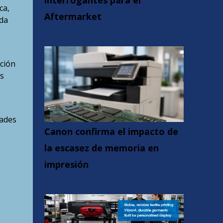
interrogantes para el
ca,
Aftermarket
da
ación
as
dades
Canon confirma el impacto de
la escasez de memoria en
impresión