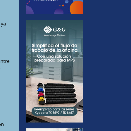
 ya
entre
o
ón