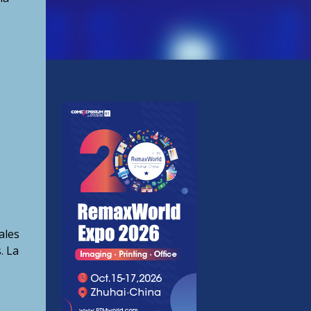
ales
. La