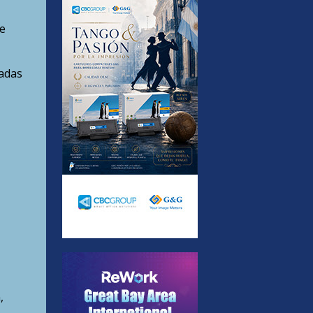
e
sadas
,