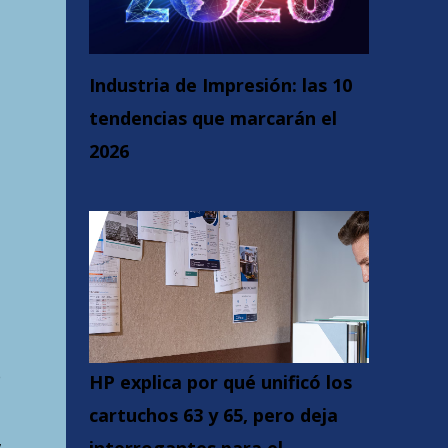
Industria de Impresión: las 10
tendencias que marcarán el
2026
e
HP explica por qué unificó los
cartuchos 63 y 65, pero deja
,