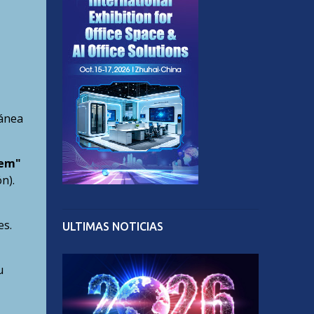
tánea
tem"
n).
es.
ULTIMAS NOTICIAS
u