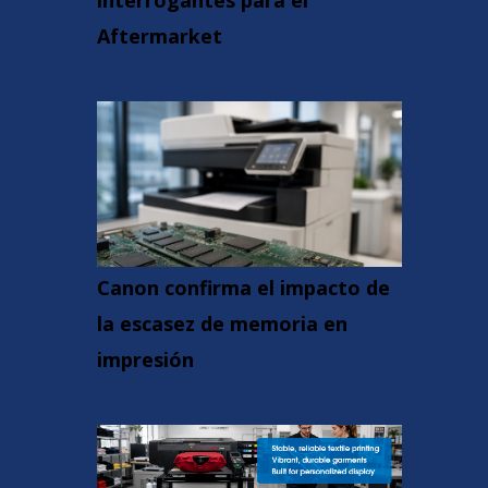
interrogantes para el
Aftermarket
Canon confirma el impacto de
la escasez de memoria en
impresión