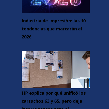
Industria de Impresión: las 10
tendencias que marcarán el
2026
HP explica por qué unificó los
cartuchos 63 y 65, pero deja