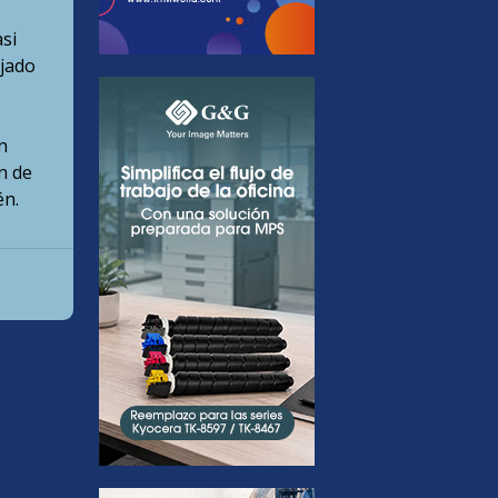
si
ajado
n
n de
én.