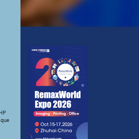
 HP
 que