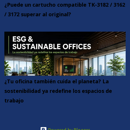
¿Puede un cartucho compatible TK-3182 / 3162
/ 3172 superar al original?
¿Tu oficina también cuida el planeta? La
sostenibilidad ya redefine los espacios de
trabajo