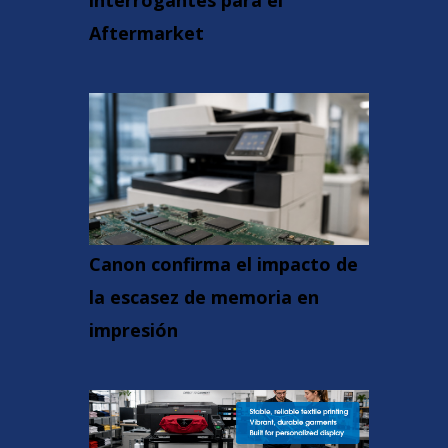
interrogantes para el
Aftermarket
Canon confirma el impacto de
la escasez de memoria en
impresión