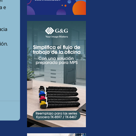
l
a e
acia
ión.