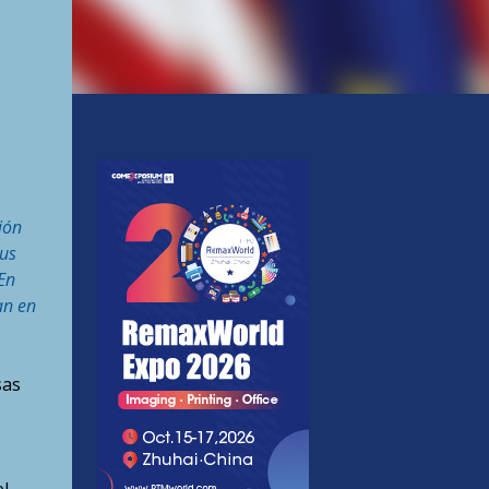
ión
us
En
an en
sas