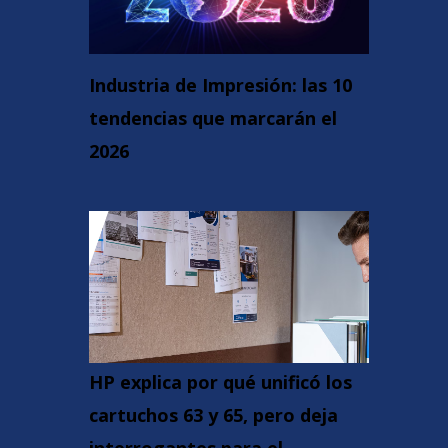
Industria de Impresión: las 10
tendencias que marcarán el
2026
HP explica por qué unificó los
cartuchos 63 y 65, pero deja