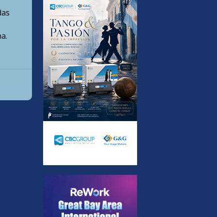
das
a.