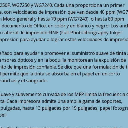
7250F, WG7250 y WG7240. Cada una proporciona un primer
s, con velocidades de impresión que van desde 40 ppm (WG7
 Modo general y hasta 70 ppm (WG7240), o hasta 80 ppm
cumento de Office, en color y en blanco y negro. Los anc
 cabezal de impresión FINE (Full-Photolithography Inkjet
mpresión para ayudar a lograr estas velocidades de impresió
señado para ayudar a promover el suministro suave de tinta 
 sensores ópticos y en la boquilla monitorean la expulsión de
nto de impresión confiable. Se dice que una formulación de t
l permite que la tinta se absorba en el papel en un corto
manchas y el sangrado.
suave y suavemente curvada de los MFP limita la frecuencia 
ecta. Cada impresora admite una amplia gama de soportes,
 pulgadas, hasta 13 pulgadas por 19 pulgadas, papel fotogr
el.