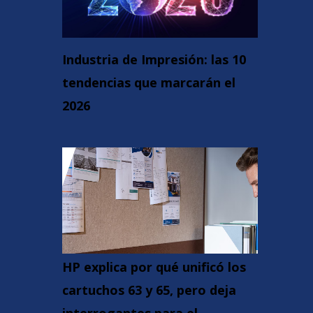
Industria de Impresión: las 10
tendencias que marcarán el
2026
HP explica por qué unificó los
cartuchos 63 y 65, pero deja