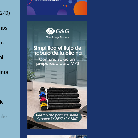
240)
hos
n.
al
inta
de
áfico