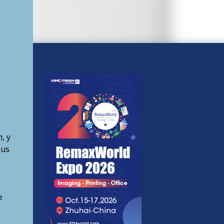
, y
sus
e