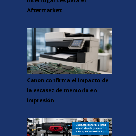
interrogantes para el
Aftermarket
Canon confirma el impacto de
la escasez de memoria en
impresión