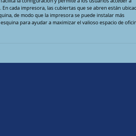
 facilita la configuración y permite a los usuarios acceder a
s. En cada impresora, las cubiertas que se abren están ubica
áquina, de modo que la impresora se puede instalar más
esquina para ayudar a maximizar el valioso espacio de oficin