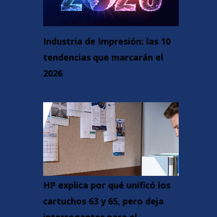
Industria de Impresión: las 10
tendencias que marcarán el
2026
HP explica por qué unificó los
cartuchos 63 y 65, pero deja