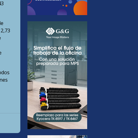
43
de
 2,73
e
e
odos
ones