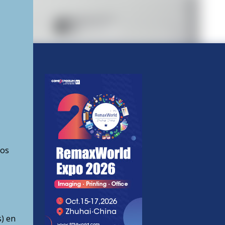
ios
s) en