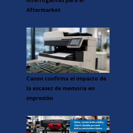
interrogantes para el
Aftermarket
Canon confirma el impacto de
la escasez de memoria en
impresión