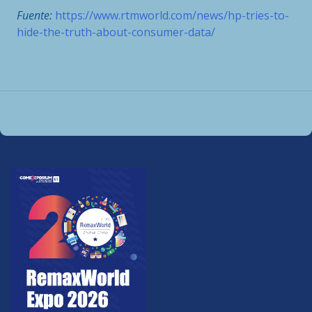
Fuente:
https://www.rtmworld.com/news/hp-tries-to-
hide-the-truth-about-consumer-data/