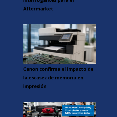
interrogantes para el
Aftermarket
Canon confirma el impacto de
la escasez de memoria en
impresión