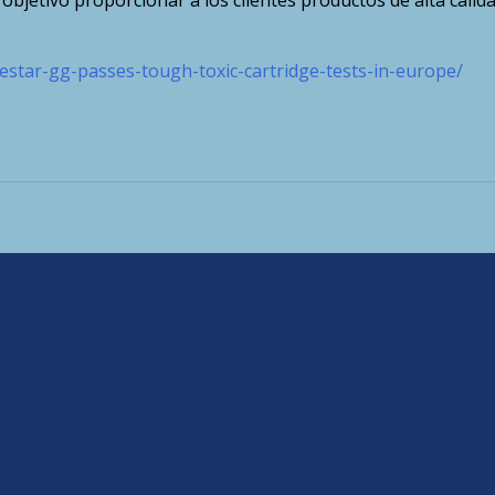
jetivo proporcionar a los clientes productos de alta calid
star-gg-passes-tough-toxic-cartridge-tests-in-europe/