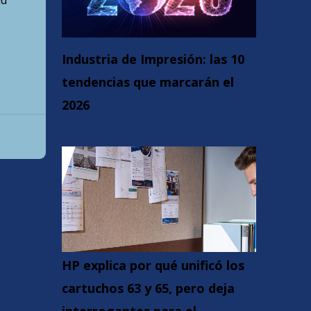
ad
Industria de Impresión: las 10
tendencias que marcarán el
2026
HP explica por qué unificó los
cartuchos 63 y 65, pero deja