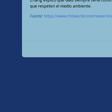
Zhang explicó que G&G siempre tiene como ob
que respeten el medio ambiente.
Fuente:
https://www.rtmworld.com/news/nine