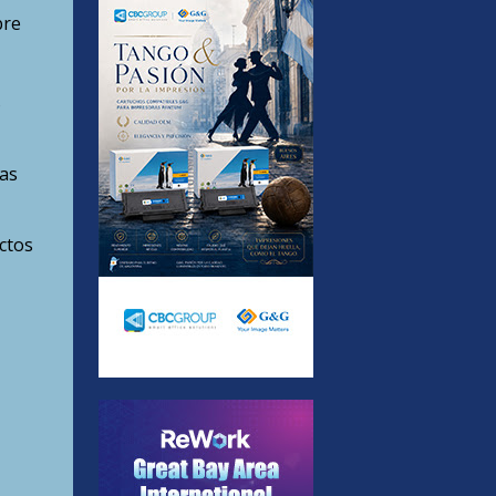
bre
S
as
ctos