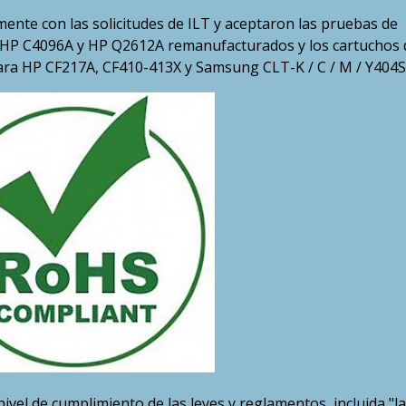
nte con las solicitudes de ILT y aceptaron las pruebas de
er HP C4096A y HP Q2612A remanufacturados y los cartuchos 
ara HP CF217A, CF410-413X y Samsung CLT-K / C / M / Y404S
nivel de cumplimiento de las leyes y reglamentos, incluida "la