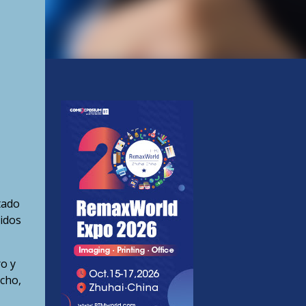
tado
idos
o y
echo,