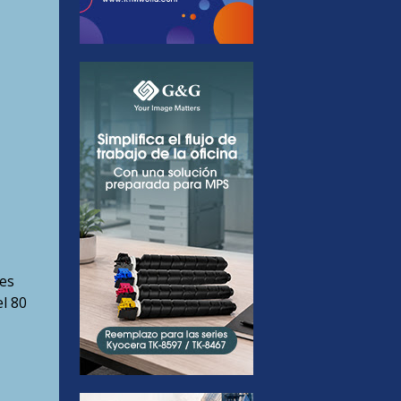
les
l 80