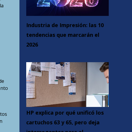
la
Industria de Impresión: las 10
tendencias que marcarán el
2026
de
ento
HP explica por qué unificó los
ctos
n
cartuchos 63 y 65, pero deja