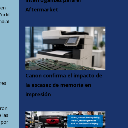
interrogantes para el
 en
Aftermarket
World
ndial
Canon confirma el impacto de
res
la escasez de memoria en
impresión
eron
 las
 por