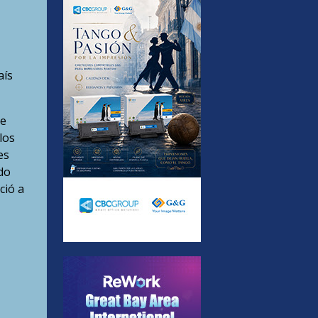
aís
de
los
es
do
ció a