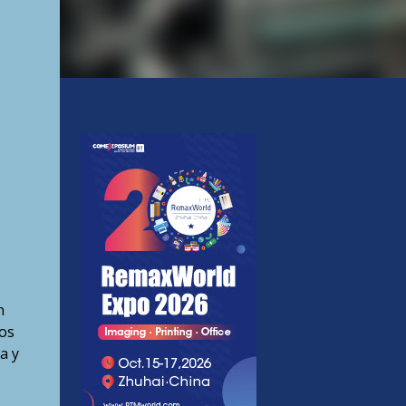
n
os
a y