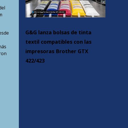
del
m
G&G lanza bolsas de tinta
Desde
textil compatibles con las
más
impresoras Brother GTX
ron
422/423