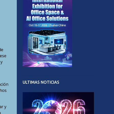
de
 ese
 y
ULTIMAS NOTICIAS
ación
chos
ar y
a