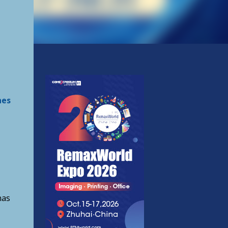
nes
nas