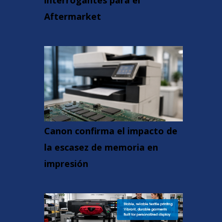
interrogantes para el
Aftermarket
Canon confirma el impacto de
la escasez de memoria en
impresión