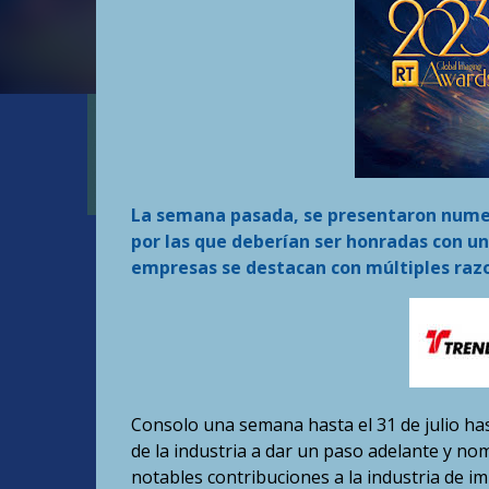
La semana pasada, se presentaron nume
por las que deberían ser honradas con u
empresas se destacan con múltiples raz
Consolo una semana hasta el 31 de julio has
de la industria a dar un paso adelante y n
notables contribuciones a la industria de i