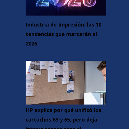
Industria de Impresión: las 10
tendencias que marcarán el
2026
HP explica por qué unificó los
cartuchos 63 y 65, pero deja