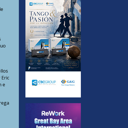
de
s
duo
llos
 Eric
n e
rega