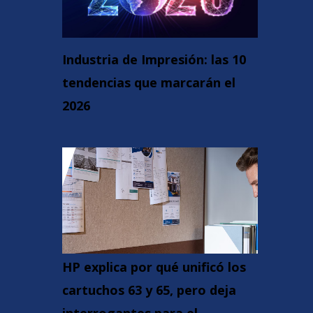
Industria de Impresión: las 10
tendencias que marcarán el
2026
HP explica por qué unificó los
cartuchos 63 y 65, pero deja