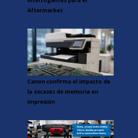
interrogantes para el
Aftermarket
Canon confirma el impacto de
la escasez de memoria en
impresión