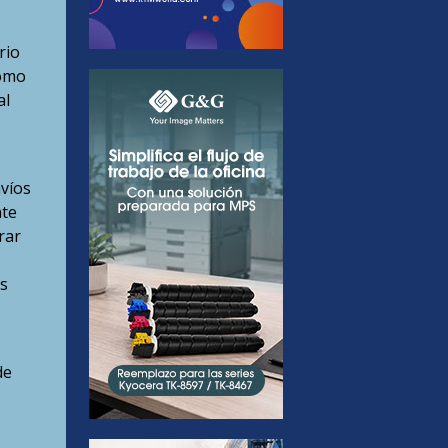
rio
como
al
nvíos
nte
rar
s
de