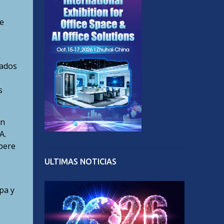
e
zados
s
on
A.
pere
ULTIMAS NOTICIAS
pa y