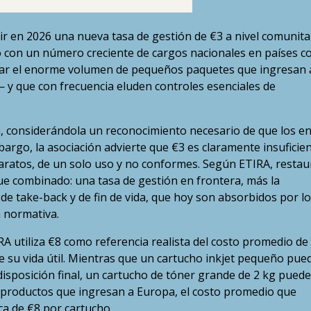
r en 2026 una nueva tasa de gestión de €3 a nivel comunita
to con un número creciente de cargos nacionales en países 
enar el enorme volumen de pequeños paquetes que ingresan 
y que con frecuencia eluden controles esenciales de
va, considerándola un reconocimiento necesario de que los e
bargo, la asociación advierte que €3 es claramente insuficie
baratos, de un solo uso y no conformes. Según ETIRA, restau
ue combinado: una tasa de gestión en frontera, más la
e take-back y de fin de vida, que hoy son absorbidos por lo
 normativa.
RA utiliza €8 como referencia realista del costo promedio de
e su vida útil. Mientras que un cartucho inkjet pequeño pue
isposición final, un cartucho de tóner grande de 2 kg puede
 productos que ingresan a Europa, el costo promedio que
ca de €8 por cartucho.