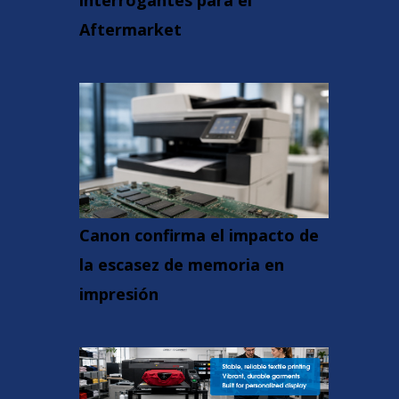
interrogantes para el
Aftermarket
Canon confirma el impacto de
la escasez de memoria en
impresión