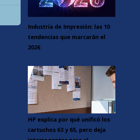
Industria de Impresión: las 10
tendencias que marcarán el
2026
HP explica por qué unificó los
cartuchos 63 y 65, pero deja