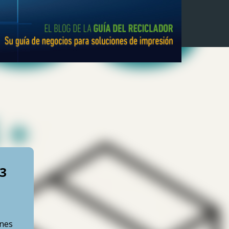
€3
ones