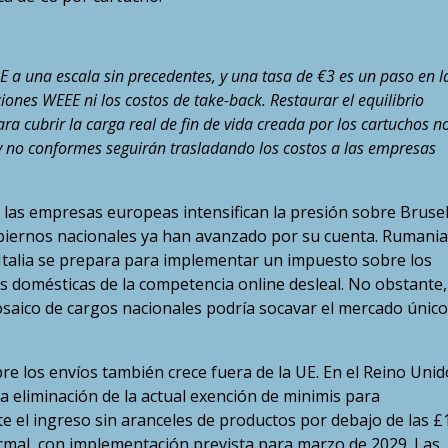
E a una escala sin precedentes, y una tasa de €3 es un paso en l
iones WEEE ni los costos de take-back. Restaurar el equilibrio
a cubrir la carga real de fin de vida creada por los cartuchos n
 y no conformes seguirán trasladando los costos a las empresas
las empresas europeas intensifican la presión sobre Bruse
biernos nacionales ya han avanzado por su cuenta. Rumania
 Italia se prepara para implementar un impuesto sobre los
as domésticas de la competencia online desleal. No obstante,
saico de cargos nacionales podría socavar el mercado único
re los envíos también crece fuera de la UE. En el Reino Unido
 eliminación de la actual exención de minimis para
e el ingreso sin aranceles de productos por debajo de las £
rmal, con implementación prevista para marzo de 2029. Las