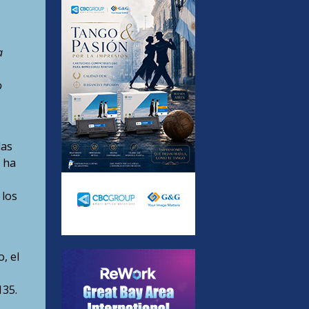
a
o
las
 ha
 los
, el
135.