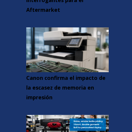
interrogantes para el
Aftermarket
Canon confirma el impacto de
la escasez de memoria en
impresión