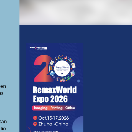
ren
as
tan
lio