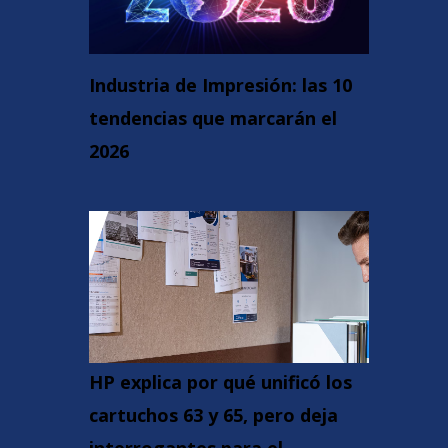
Industria de Impresión: las 10
tendencias que marcarán el
2026
HP explica por qué unificó los
cartuchos 63 y 65, pero deja