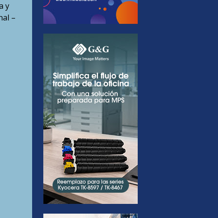
a y
nal –