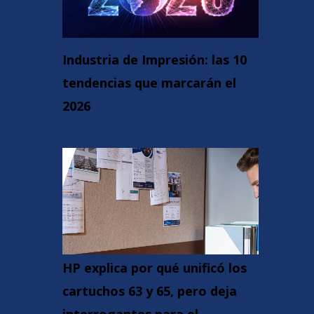
Industria de Impresión: las 10
tendencias que marcarán el
2026
HP explica por qué unificó los
cartuchos 63 y 65, pero deja