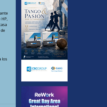
rante
e HP,
casa
 de
 los