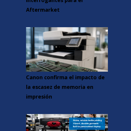
interrogantes para el
Aftermarket
Canon confirma el impacto de
la escasez de memoria en
impresión