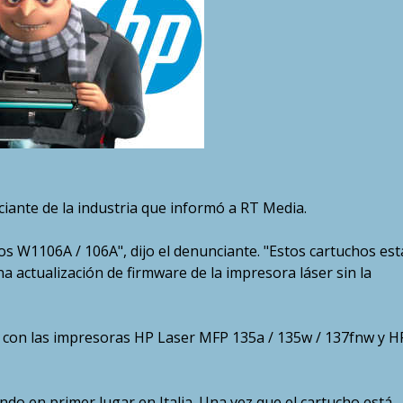
iante de la industria que informó a RT Media.
 W1106A / 106A", dijo el denunciante. "Estos cartuchos est
a actualización de firmware de la impresora láser sin la
 con las impresoras HP Laser MFP 135a / 135w / 137fnw y H
do en primer lugar en Italia. Una vez que el cartucho está