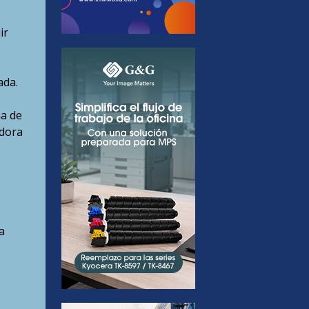
ir
ada.
ma de
adora
a