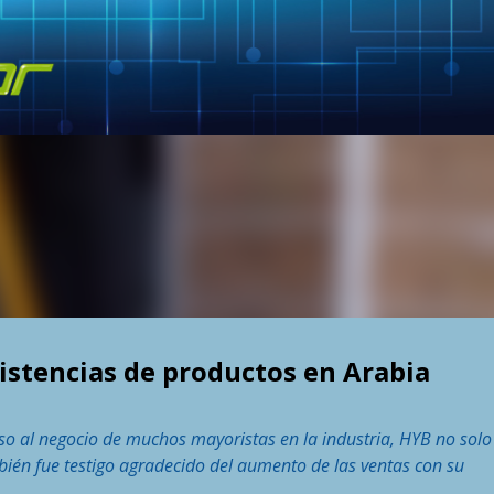
Skip to main content
istencias de productos en Arabia
so al negocio de muchos mayoristas en la industria, HYB no solo
bién fue testigo agradecido del aumento de las ventas con su