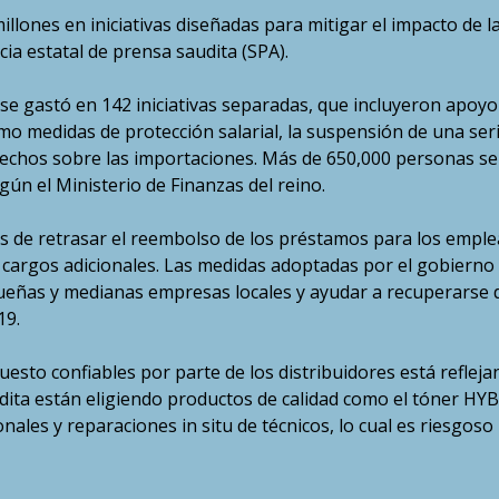
llones en iniciativas diseñadas para mitigar el impacto de l
ia estatal de prensa saudita (SPA).
 se gastó en 142 iniciativas separadas, que incluyeron apoyo
omo medidas de protección salarial, la suspensión de una ser
rechos sobre las importaciones. Más de 650,000 personas s
gún el Ministerio de Finanzas del reino.
s de retrasar el reembolso de los préstamos para los empl
n cargos adicionales. Las medidas adoptadas por el gobierno
ueñas y medianas empresas locales y ayudar a recuperarse d
19.
sto confiables por parte de los distribuidores está refleja
udita están eligiendo productos de calidad como el tóner HYB
nales y reparaciones in situ de técnicos, lo cual es riesgoso