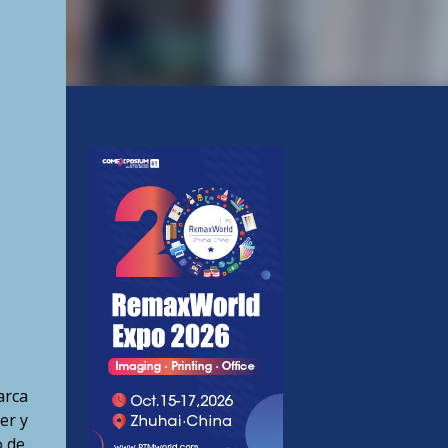
arca
er y
o de