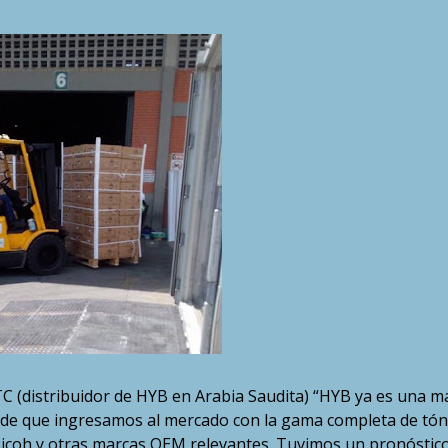
TC (distribuidor de HYB en Arabia Saudita) “HYB ya es una m
sde que ingresamos al mercado con la gama completa de tón
Ricoh y otras marcas OEM relevantes. Tuvimos un pronóstic