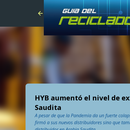
HYB aumentó el nivel de ex
Saudita
A pesar de que la Pandemia da un fuerte colap
firmó a sus nuevos distribuidores sino que tam
distribuidor en Arabia Saudita.