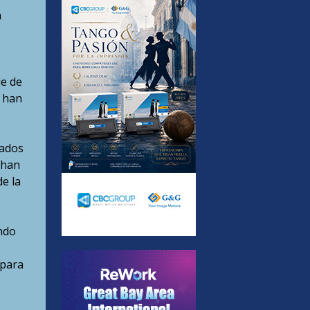
a
ie de
e han
eados
 han
e la
ndo
 para