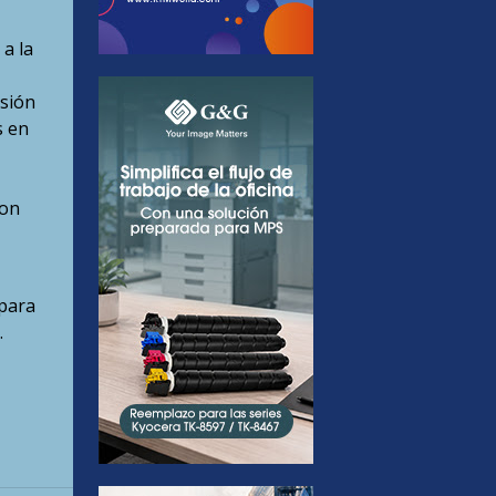
a la
esión
s en
son
 para
.