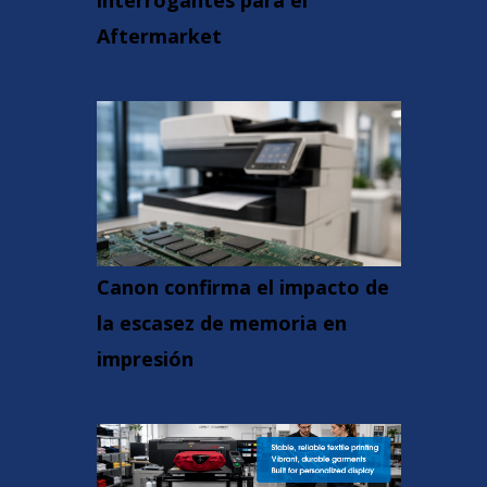
interrogantes para el
Aftermarket
Canon confirma el impacto de
la escasez de memoria en
impresión