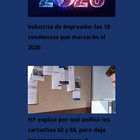
Industria de Impresión: las 10
tendencias que marcarán el
2026
HP explica por qué unificó los
cartuchos 63 y 65, pero deja