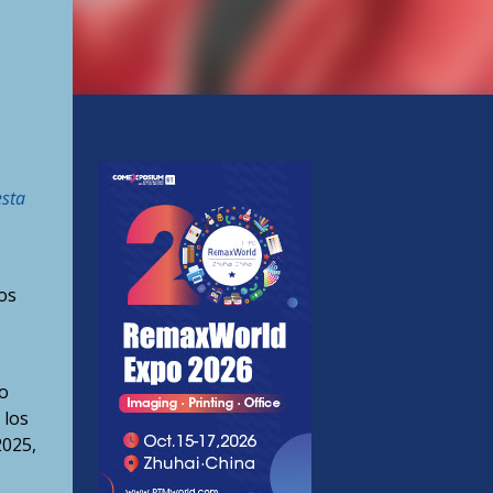
esta
os
do
 los
2025,