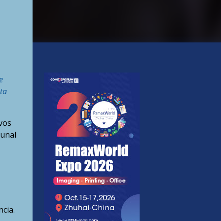
e
ta
vos
bunal
cia.