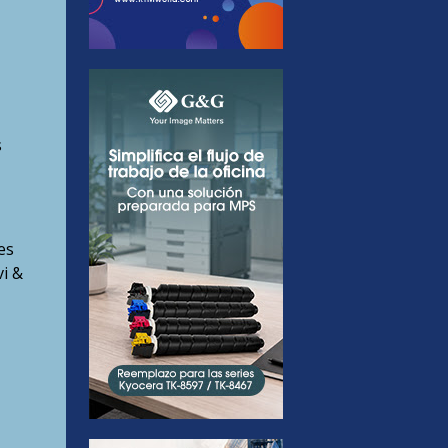
s
es
i &