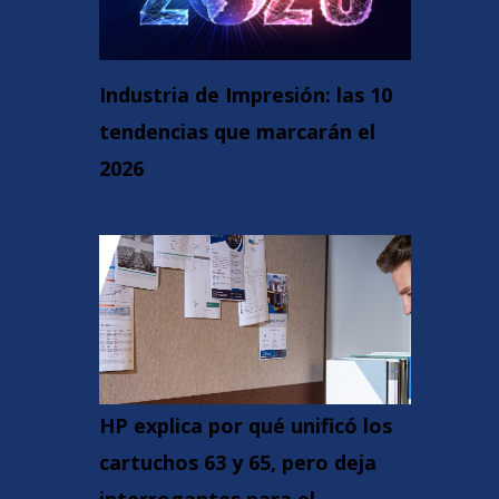
Industria de Impresión: las 10
tendencias que marcarán el
2026
HP explica por qué unificó los
cartuchos 63 y 65, pero deja