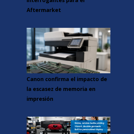
interrogantes para el
Aftermarket
Canon confirma el impacto de
la escasez de memoria en
impresión