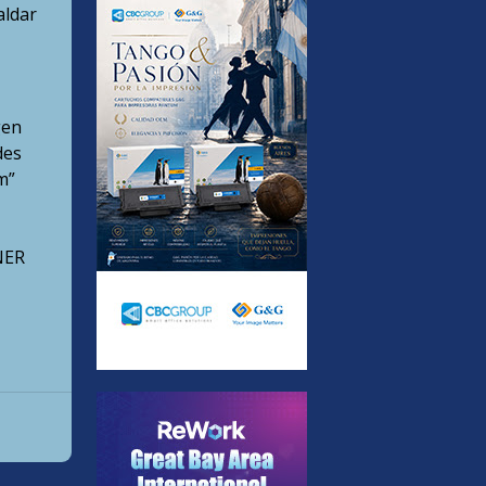
aldar
gen
des
m”
NER