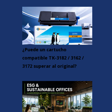
¿Puede un cartucho
compatible TK-3182 / 3162 /
3172 superar al original?