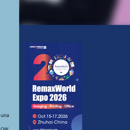
 una
FLOW