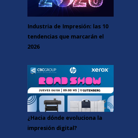
Industria de Impresión: las 10
tendencias que marcarán el
2026
¿Hacia dónde evoluciona la
impresión digital?