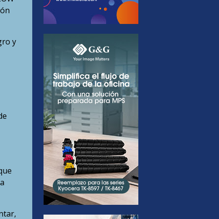
ión
gro y
de
que
ta
ntar,