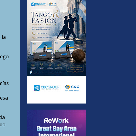
 la
regó
mías
resa
cia
ndo