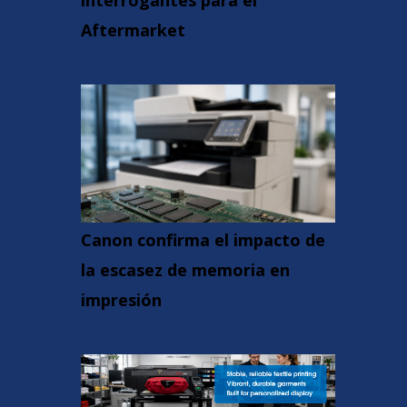
interrogantes para el
Aftermarket
Canon confirma el impacto de
la escasez de memoria en
impresión