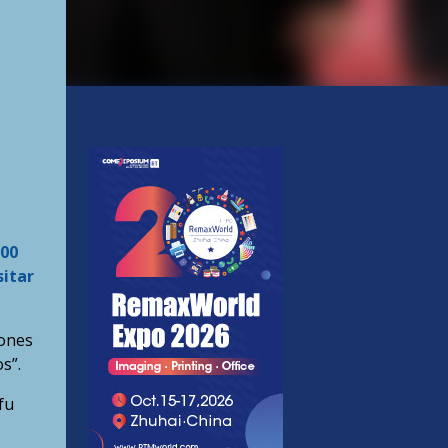
100
sitar
iones
s”.
fu