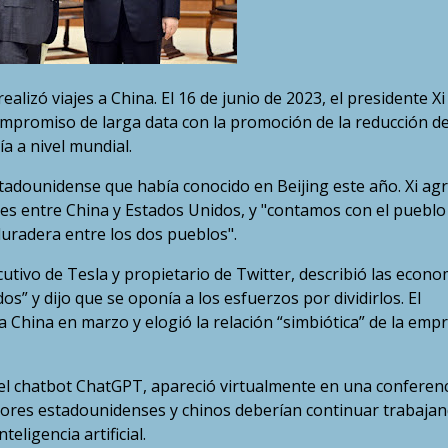
ealizó viajes a China. El 16 de junio de 2023, el presidente Xi
ompromiso de larga data con la promoción de la reducción de
ía a nivel mundial.
estadounidense que había conocido en Beijing este año. Xi ag
nes entre China y Estados Unidos, y "contamos con el pueblo
radera entre los dos pueblos".
ecutivo de Tesla y propietario de Twitter, describió las econo
” y dijo que se oponía a los esfuerzos por dividirlos. El
 a China en marzo y elogió la relación “simbiótica” de la emp
 el chatbot ChatGPT, apareció virtualmente en una conferen
adores estadounidenses y chinos deberían continuar trabaja
eligencia artificial.