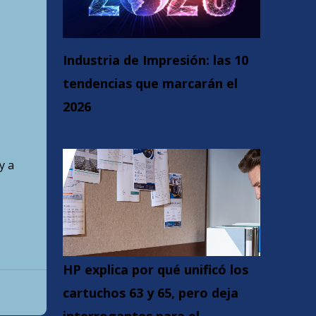
Industria de Impresión: las 10
tendencias que marcarán el
2026
y a
HP explica por qué unificó los
cartuchos 63 y 65, pero deja