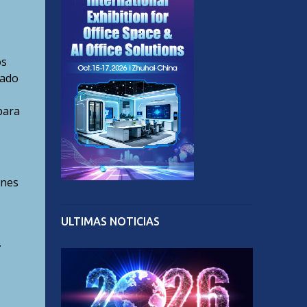
os
tado
para
ones
ULTIMAS NOTICIAS
.