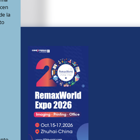
ecen
de la
to
unto