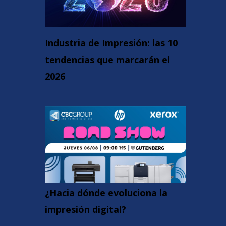
Industria de Impresión: las 10
tendencias que marcarán el
2026
¿Hacia dónde evoluciona la
impresión digital?