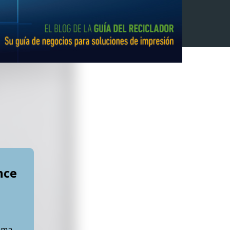
nce
gama