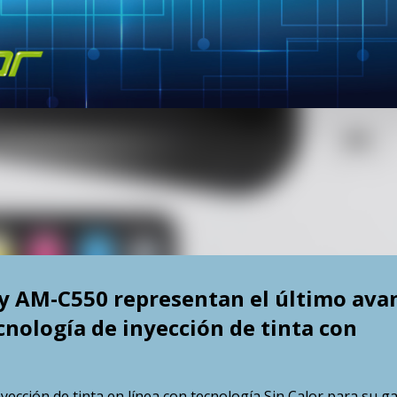
Skip to main content
y AM-C550 representan el último ava
cnología de inyección de tinta con
ección de tinta en línea con tecnología Sin Calor para su 