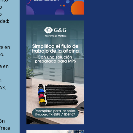
o
o
dad;
te en
o.
a en
a
A3,
ión
frece