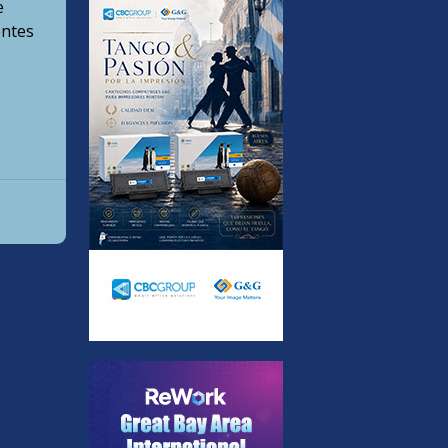
e
entes