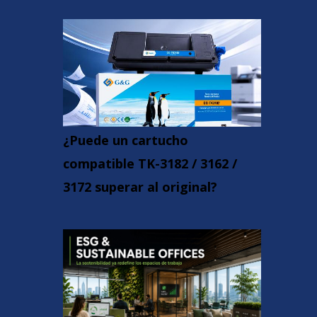
¿Puede un cartucho
compatible TK-3182 / 3162 /
3172 superar al original?