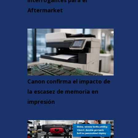
interrogantes para el
Aftermarket
Canon confirma el impacto de
la escasez de memoria en
impresión