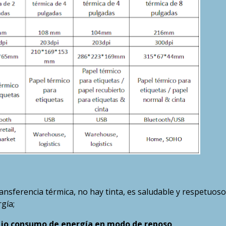
ransferencia térmica, no hay tinta, es saludable y respetuos
gía;
 bajo consumo de energía en modo de reposo