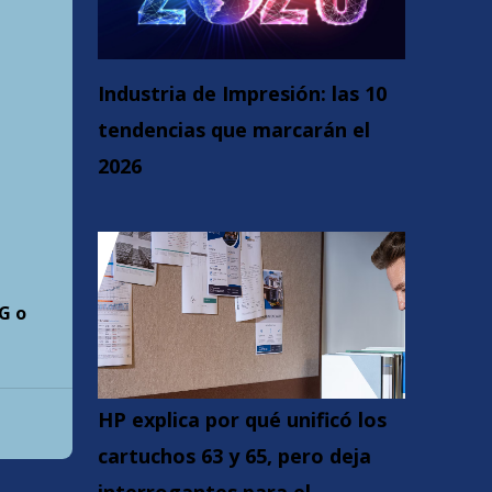
Industria de Impresión: las 10
tendencias que marcarán el
2026
G o
HP explica por qué unificó los
cartuchos 63 y 65, pero deja