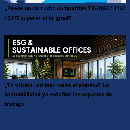
¿Puede un cartucho compatible TK-3182 / 3162
/ 3172 superar al original?
¿Tu oficina también cuida el planeta? La
sostenibilidad ya redefine los espacios de
trabajo