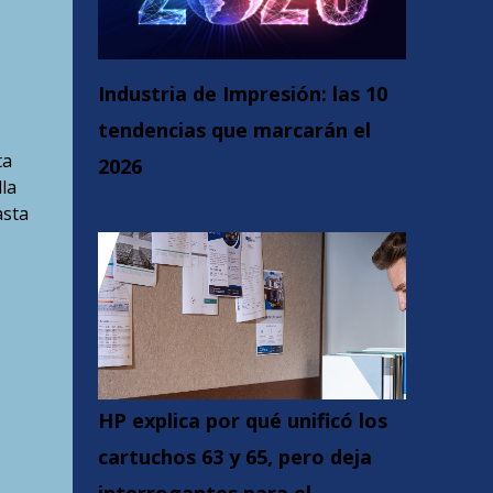
Industria de Impresión: las 10
tendencias que marcarán el
ta
2026
la
asta
HP explica por qué unificó los
cartuchos 63 y 65, pero deja