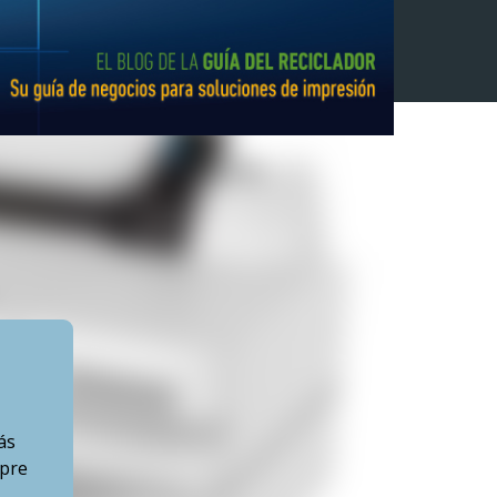
ás
mpre