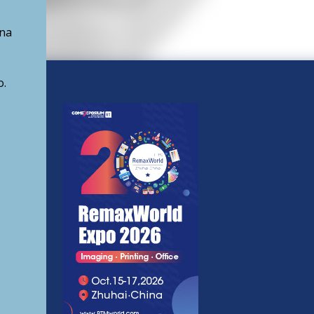
una
o.