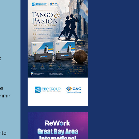
s
es
rimir
nto