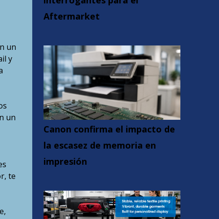
interrogantes para el
Aftermarket
on un
il y
a
os
en un
Canon confirma el impacto de
la escasez de memoria en
impresión
es
, te
e,