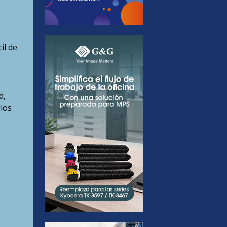
il de
d,
los