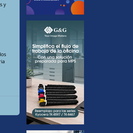
s y
los
ria