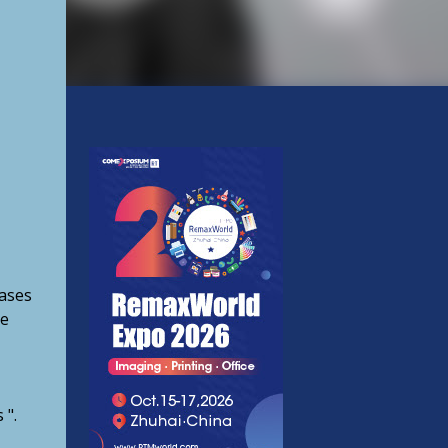
pases
de
 ".