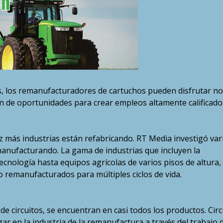
os, los remanufacturadores de cartuchos pueden disfrutar no
én de oportunidades para crear empleos altamente calificado
z más industrias están refabricando. RT Media investigó var
anufacturando. La gama de industrias que incluyen la
ología hasta equipos agrícolas de varios pisos de altura, 
remanufacturados para múltiples ciclos de vida.
de circuitos, se encuentran en casi todos los productos. Circ
r en la industria de la remanufactura a través del trabajo 