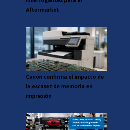
interrogantes para el
Aftermarket
Canon confirma el impacto de
la escasez de memoria en
impresión