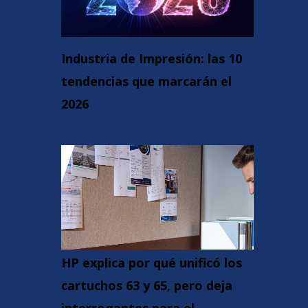
Industria de Impresión: las 10
tendencias que marcarán el
2026
HP explica por qué unificó los
cartuchos 63 y 65, pero deja