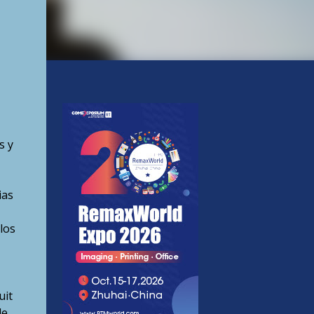
s y
ias
los
uit
de