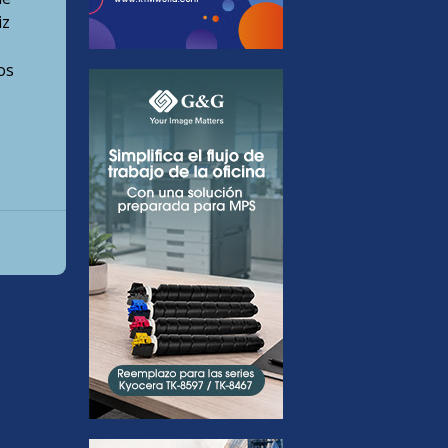
iz
os