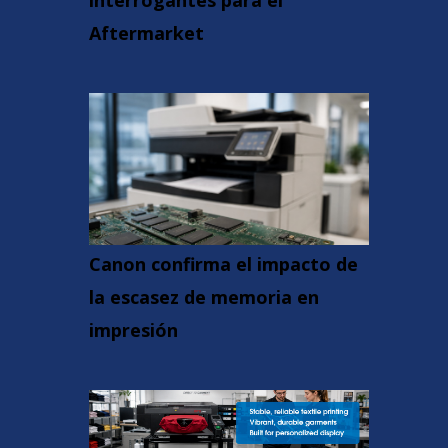
interrogantes para el
Aftermarket
Canon confirma el impacto de
la escasez de memoria en
impresión