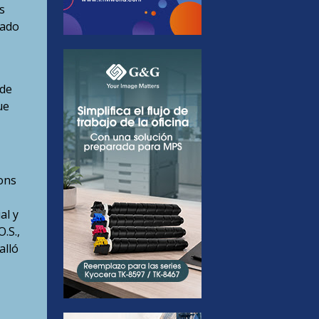
s
vado
 de
ue
ions
al y
.S.,
alló