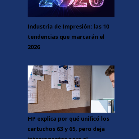
Industria de Impresión: las 10
tendencias que marcarán el
2026
HP explica por qué unificó los
cartuchos 63 y 65, pero deja