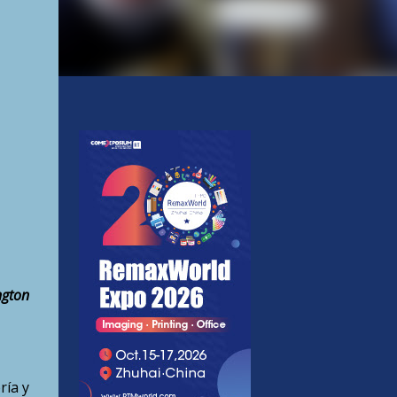
ngton
ría y