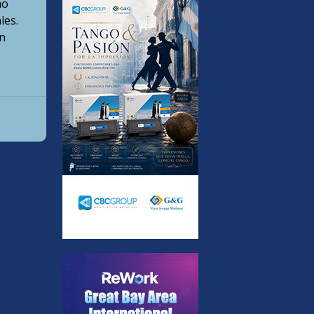
mo
les.
en